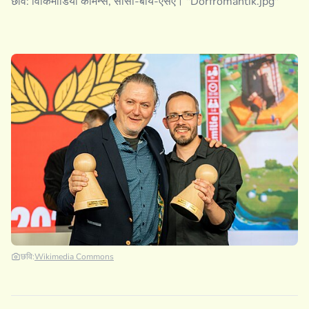
छवि: विकिमीडिया कॉमन्स, सीसी-बाय-एसए। "Dorfromantik.jpg"
छवि:
Wikimedia Commons