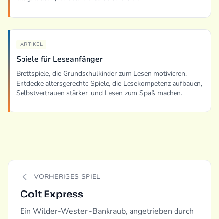
ARTIKEL
Spiele für Leseanfänger
Brettspiele, die Grundschulkinder zum Lesen motivieren.
Entdecke altersgerechte Spiele, die Lesekompetenz aufbauen,
Selbstvertrauen stärken und Lesen zum Spaß machen.
VORHERIGES SPIEL
Colt Express
Ein Wilder-Westen-Bankraub, angetrieben durch