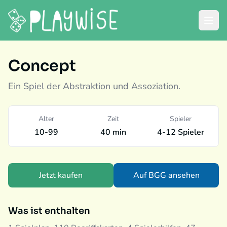
Concept
Ein Spiel der Abstraktion und Assoziation.
Alter
Zeit
Spieler
10-99
40 min
4-12 Spieler
Jetzt kaufen
Auf BGG ansehen
Was ist enthalten