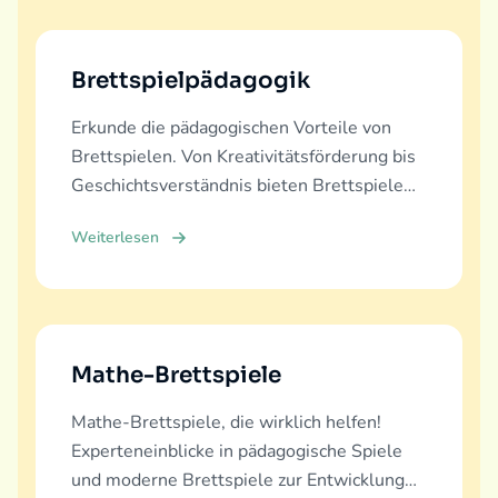
Brettspielpädagogik
Erkunde die pädagogischen Vorteile von
Brettspielen. Von Kreativitätsförderung bis
Geschichtsverständnis bieten Brettspiele
vielfältige Lernerfahrungen.
Weiterlesen
Mathe-Brettspiele
Mathe-Brettspiele, die wirklich helfen!
Experteneinblicke in pädagogische Spiele
und moderne Brettspiele zur Entwicklung