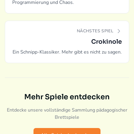
Programmierung und Chaos.
NÄCHSTES SPIEL
Crokinole
Ein Schnipp-Klassiker. Mehr gibt es nicht zu sagen.
Mehr Spiele entdecken
Entdecke unsere vollständige Sammlung pädagogischer
Brettspiele