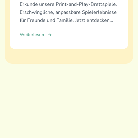
Erkunde unsere Print-and-Play-Brettspiele.
Erschwingliche, anpassbare Spielerlebnisse
für Freunde und Familie. Jetzt entdecken
und herunterladen!
Weiterlesen