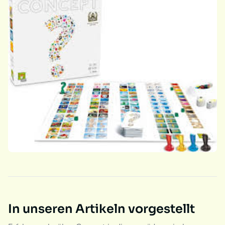
In unseren Artikeln vorgestellt