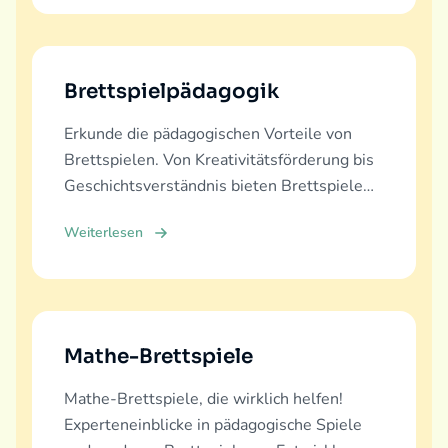
Brettspielpädagogik
Erkunde die pädagogischen Vorteile von
Brettspielen. Von Kreativitätsförderung bis
Geschichtsverständnis bieten Brettspiele
vielfältige Lernerfahrungen.
Weiterlesen
Mathe-Brettspiele
Mathe-Brettspiele, die wirklich helfen!
Experteneinblicke in pädagogische Spiele