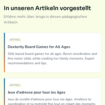
In unseren Artikeln vorgestellt
Erfahre mehr über Jenga in diesen pädagogischen
Artikeln
ARTIKEL
Dexterity Board Games for All Ages
Skill-based board games for all ages. Boost coordination and
fine motor skills while creating fun family moments. Expert
recommendations and tips.
ARTIKEL
Jeux d'adresse pour tous les âges
Jeux de société d'adresse pour tous les âges. Améliore ta
coordination et ta motricité fine tout en créant des moments