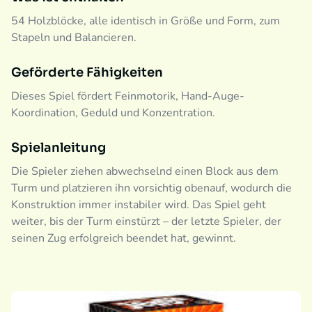
54 Holzblöcke, alle identisch in Größe und Form, zum
Stapeln und Balancieren.
Geförderte Fähigkeiten
Dieses Spiel fördert Feinmotorik, Hand-Auge-
Koordination, Geduld und Konzentration.
Spielanleitung
Die Spieler ziehen abwechselnd einen Block aus dem
Turm und platzieren ihn vorsichtig obenauf, wodurch die
Konstruktion immer instabiler wird. Das Spiel geht
weiter, bis der Turm einstürzt – der letzte Spieler, der
seinen Zug erfolgreich beendet hat, gewinnt.