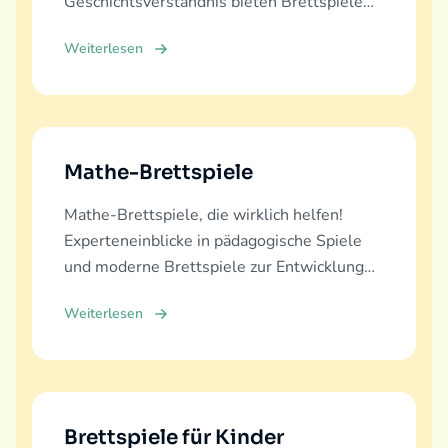
Geschichtsverständnis bieten Brettspiele
vielfältige Lernerfahrungen.
Weiterlesen
Mathe-Brettspiele
Mathe-Brettspiele, die wirklich helfen!
Experteneinblicke in pädagogische Spiele
und moderne Brettspiele zur Entwicklung
mathematischer Fähigkeiten für alle
Weiterlesen
Altersgruppen.
Brettspiele für Kinder