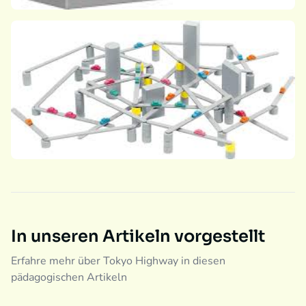
In unseren Artikeln vorgestellt
Erfahre mehr über Tokyo Highway in diesen
pädagogischen Artikeln