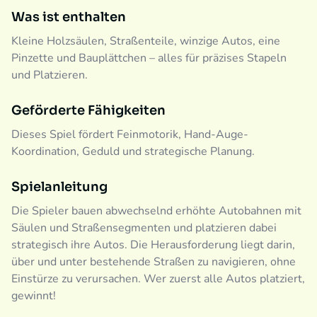
Was ist enthalten
Kleine Holzsäulen, Straßenteile, winzige Autos, eine
Pinzette und Bauplättchen – alles für präzises Stapeln
und Platzieren.
Geförderte Fähigkeiten
Dieses Spiel fördert Feinmotorik, Hand-Auge-
Koordination, Geduld und strategische Planung.
Spielanleitung
Die Spieler bauen abwechselnd erhöhte Autobahnen mit
Säulen und Straßensegmenten und platzieren dabei
strategisch ihre Autos. Die Herausforderung liegt darin,
über und unter bestehende Straßen zu navigieren, ohne
Einstürze zu verursachen. Wer zuerst alle Autos platziert,
gewinnt!