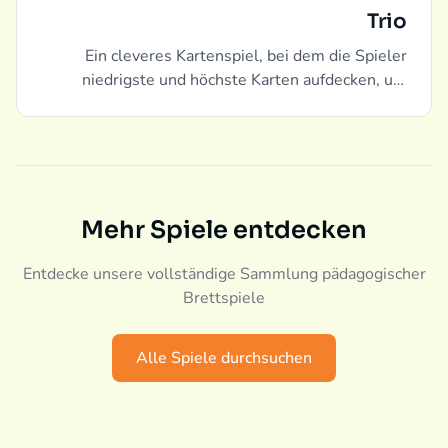
Trio
Ein cleveres Kartenspiel, bei dem die Spieler
niedrigste und höchste Karten aufdecken, um
Drillinge zu finden.
Mehr Spiele entdecken
Entdecke unsere vollständige Sammlung pädagogischer
Brettspiele
Alle Spiele durchsuchen