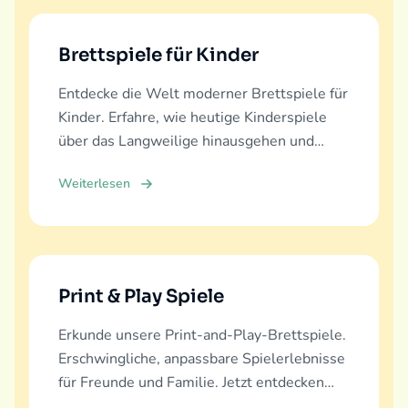
Brettspiele für Kinder
Entdecke die Welt moderner Brettspiele für
Kinder. Erfahre, wie heutige Kinderspiele
über das Langweilige hinausgehen und
echte Bildung, Spaß und Familienbindung
Weiterlesen
bieten.
Print & Play Spiele
Erkunde unsere Print-and-Play-Brettspiele.
Erschwingliche, anpassbare Spielerlebnisse
für Freunde und Familie. Jetzt entdecken
und herunterladen!