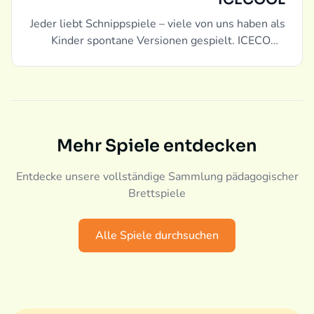
Jeder liebt Schnippspiele – viele von uns haben als
Kinder spontane Versionen gespielt. ICECOOL
fängt dieses Erlebnis brillant ein und verpackt es
in ein Brettspiel.
Mehr Spiele entdecken
Entdecke unsere vollständige Sammlung pädagogischer
Brettspiele
Alle Spiele durchsuchen