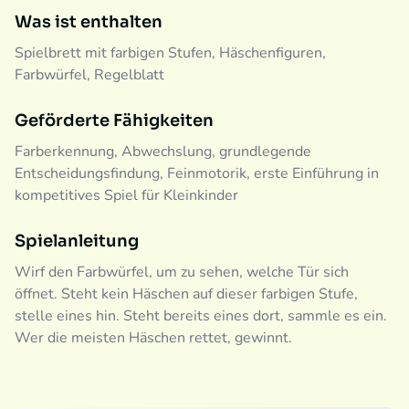
Was ist enthalten
Spielbrett mit farbigen Stufen, Häschenfiguren,
Farbwürfel, Regelblatt
Geförderte Fähigkeiten
Farberkennung, Abwechslung, grundlegende
Entscheidungsfindung, Feinmotorik, erste Einführung in
kompetitives Spiel für Kleinkinder
Spielanleitung
Wirf den Farbwürfel, um zu sehen, welche Tür sich
öffnet. Steht kein Häschen auf dieser farbigen Stufe,
stelle eines hin. Steht bereits eines dort, sammle es ein.
Wer die meisten Häschen rettet, gewinnt.