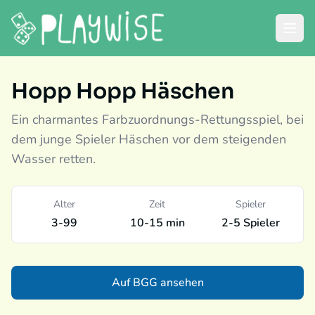
Hopp Hopp Häschen
Ein charmantes Farbzuordnungs-Rettungsspiel, bei
dem junge Spieler Häschen vor dem steigenden
Wasser retten.
Alter
Zeit
Spieler
3-99
10-15 min
2-5 Spieler
Auf BGG ansehen