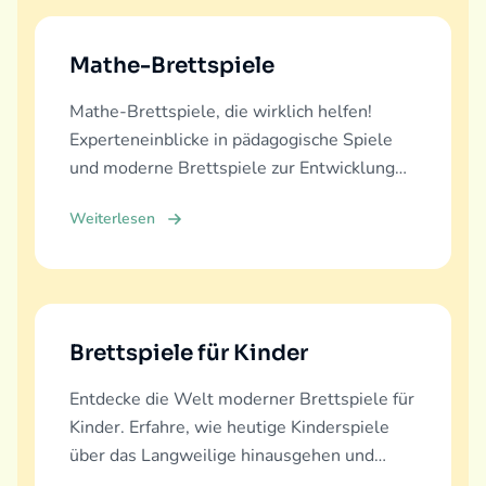
Mathe-Brettspiele
Mathe-Brettspiele, die wirklich helfen!
Experteneinblicke in pädagogische Spiele
und moderne Brettspiele zur Entwicklung
mathematischer Fähigkeiten für alle
Weiterlesen
Altersgruppen.
Brettspiele für Kinder
Entdecke die Welt moderner Brettspiele für
Kinder. Erfahre, wie heutige Kinderspiele
über das Langweilige hinausgehen und
echte Bildung, Spaß und Familienbindung