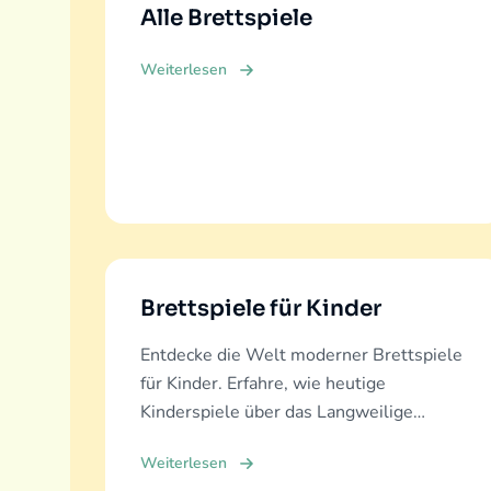
Alle Brettspiele
Weiterlesen
Brettspiele für Kinder
Entdecke die Welt moderner Brettspiele
für Kinder. Erfahre, wie heutige
Kinderspiele über das Langweilige
hinausgehen und echte Bildung, Spaß
Weiterlesen
und Familienbindung bieten.