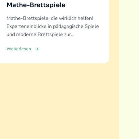
Mathe-Brettspiele
Mathe-Brettspiele, die wirklich helfen!
Experteneinblicke in pädagogische Spiele
und moderne Brettspiele zur
Entwicklung mathematischer Fähigkeiten
Weiterlesen
für alle Altersgruppen.