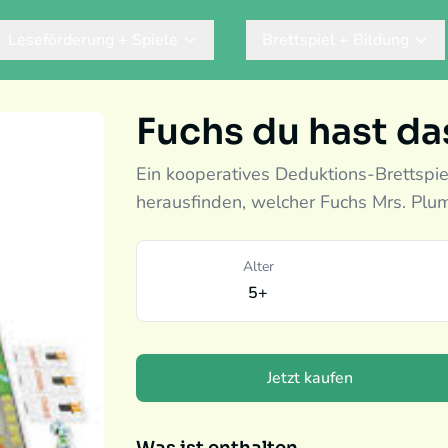
Leseförderung + Spiele
Brettspiel + Bildung
Fuchs du hast d
Ein kooperatives Deduktions-Brettspi
herausfinden, welcher Fuchs Mrs. Plu
Alter
5+
Jetzt kaufen