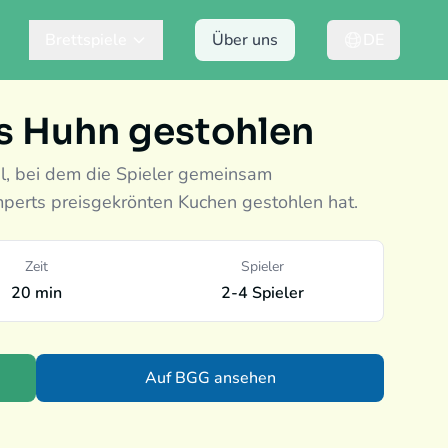
Brettspiele
Über uns
DE
as Huhn gestohlen
el, bei dem die Spieler gemeinsam
mperts preisgekrönten Kuchen gestohlen hat.
Zeit
Spieler
20 min
2-4 Spieler
Auf BGG ansehen