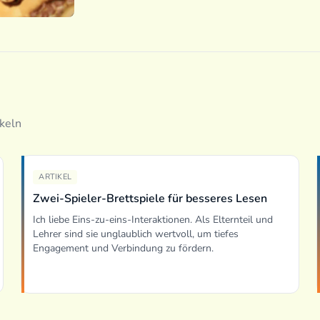
ikeln
ARTIKEL
Zwei-Spieler-Brettspiele für besseres Lesen
Ich liebe Eins-zu-eins-Interaktionen. Als Elternteil und
Lehrer sind sie unglaublich wertvoll, um tiefes
Engagement und Verbindung zu fördern.