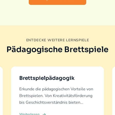
ENTDECKE WEITERE LERNSPIELE
Pädagogische Brettspiele
Brettspielpädagogik
Erkunde die pädagogischen Vorteile von
Brettspielen. Von Kreativitätsförderung
bis Geschichtsverständnis bieten
Brettspiele vielfältige Lernerfahrungen.
Weiterlesen