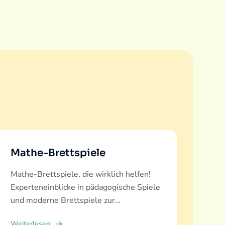
Mathe-Brettspiele
Mathe-Brettspiele, die wirklich helfen!
Experteneinblicke in pädagogische Spiele
und moderne Brettspiele zur
Entwicklung mathematischer Fähigkeiten
Weiterlesen