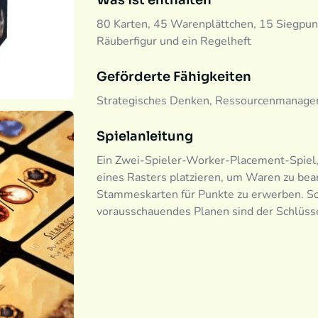
Was ist enthalten
80 Karten, 45 Warenplättchen, 15 Siegpun
Räuberfigur und ein Regelheft
Geförderte Fähigkeiten
Strategisches Denken, Ressourcenmanageme
Spielanleitung
Ein Zwei-Spieler-Worker-Placement-Spiel,
eines Rasters platzieren, um Waren zu be
Stammeskarten für Punkte zu erwerben. Sor
vorausschauendes Planen sind der Schlüss