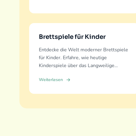
Brettspiele für Kinder
Entdecke die Welt moderner Brettspiele
für Kinder. Erfahre, wie heutige
Kinderspiele über das Langweilige
hinausgehen und echte Bildung, Spaß
Weiterlesen
und Familienbindung bieten.