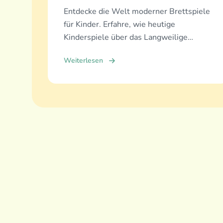
Entdecke die Welt moderner Brettspiele
für Kinder. Erfahre, wie heutige
Kinderspiele über das Langweilige
hinausgehen und echte Bildung, Spaß
Weiterlesen
und Familienbindung bieten.