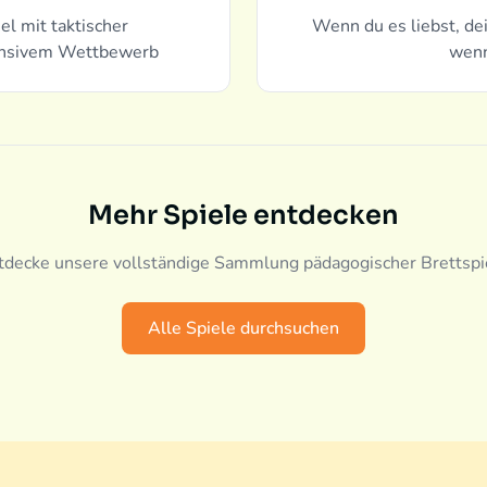
l mit taktischer
Wenn du es liebst, dei
ensivem Wettbewerb
wenn
Mehr Spiele entdecken
tdecke unsere vollständige Sammlung pädagogischer Brettspi
Alle Spiele durchsuchen