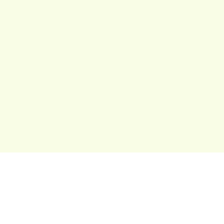
Über PlayWise