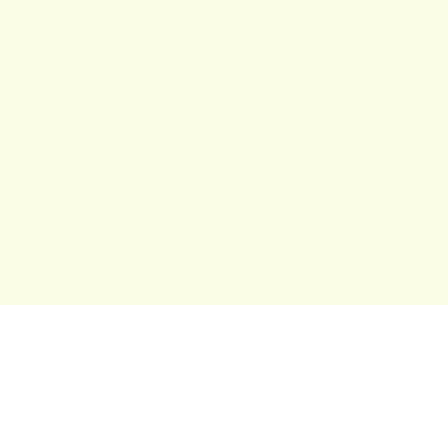
Brettspi