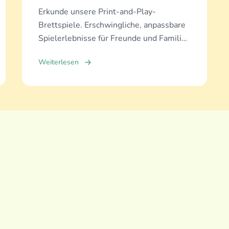
Erkunde unsere Print-and-Play-
Brettspiele. Erschwingliche, anpassbare
Spielerlebnisse für Freunde und Familie.
Jetzt entdecken und herunterladen!
Weiterlesen