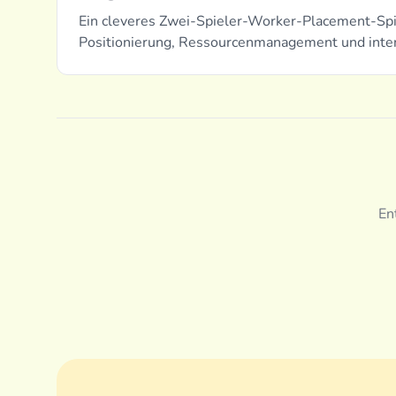
Ein cleveres Zwei-Spieler-Worker-Placement-Spie
Positionierung, Ressourcenmanagement und int
En