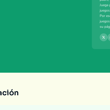
Juega 
juegos
Por es
juegos
su pág
ación