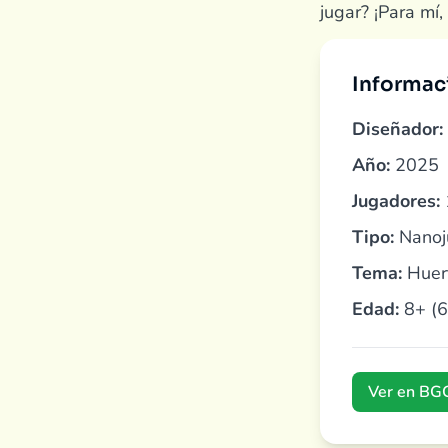
jugar? ¡Para mí,
Informac
Diseñador:
Año:
2025
Jugadores:
Tipo:
Nanoju
Tema:
Huert
Edad:
8+ (6
Ver en BG