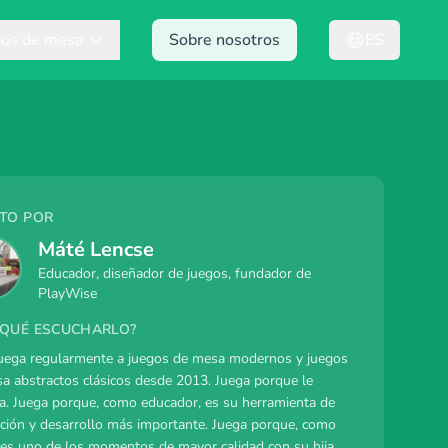
gos de mesa
Sobre nosotros
ES
ITO POR
Máté Lencse
Educador, diseñador de juegos, fundador de
PlayWise
 QUÉ ESCUCHARLO?
uega regularmente a juegos de mesa modernos y juegos
a abstractos clásicos desde 2013. Juega porque le
a. Juega porque, como educador, es su herramienta de
ción y desarrollo más importante. Juega porque, como
 es uno de los momentos de mayor calidad con su hija.