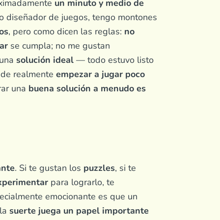
roximadamente
un minuto y medio de
mo diseñador de juegos, tengo montones
os
, pero como dicen las reglas:
no
ar
se cumpla; no me gustan
 una
solución ideal
— todo estuvo listo
pude realmente
empezar a jugar poco
rar una
buena solución a menudo es
ante
. Si te gustan los
puzzles
, si te
experimentar
para lograrlo, te
pecialmente emocionante es que un
 la
suerte juega un papel importante