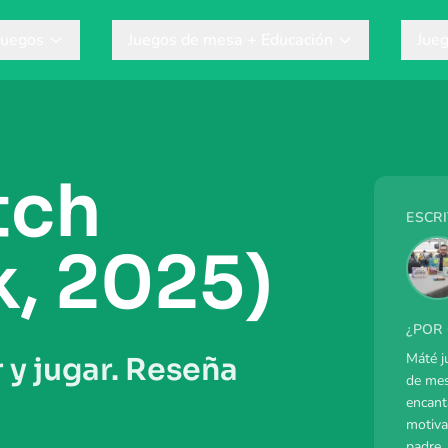
Juegos
Juegos de mesa + Educación
Jue
tch
ESCR
k, 2025)
¿POR
Máté j
y jugar. Reseña
de mes
encant
motiva
padre,