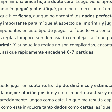
imprimir una
única hoja a doble cara
. Luego viene ap
también
pegué y plastifiqué
, pero no es necesario. Co
í que hice
fichas
, aunque no encontré los
dados perfect
y importante
para mí que el aspecto de
imprimir y jug
ponentes en este tipo de juegos, así que lo veo como
as reglas tampoco son demasiado complejas, así que 
rimir
. Y aunque las reglas no son complicadas, encont
, así que rápidamente
encadené 6-7 partidas
.
puede jugar en
solitario
. Es
rápido
,
dinámico
y
estimul
 la
mejor solución posible
y no te importa
trastear y 
arecidamente juegos como este. Lo que me resulta es
 como este involucra tanto
dados
como
cartas
, así que