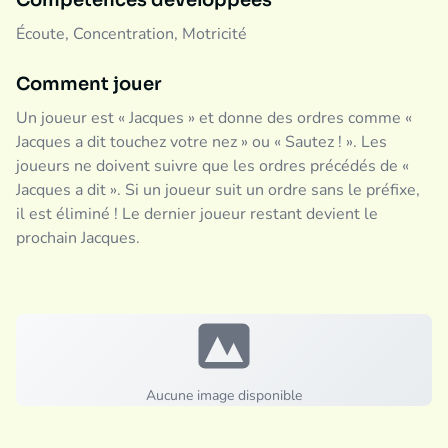
Compétences développées
Écoute, Concentration, Motricité
Comment jouer
Un joueur est « Jacques » et donne des ordres comme «
Jacques a dit touchez votre nez » ou « Sautez ! ». Les
joueurs ne doivent suivre que les ordres précédés de «
Jacques a dit ». Si un joueur suit un ordre sans le préfixe,
il est éliminé ! Le dernier joueur restant devient le
prochain Jacques.
Aucune image disponible