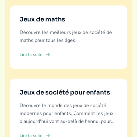
Jeux de maths
Découvre les meilleurs jeux de société de
maths pour tous les âges.
Lire la suite
Jeux de société pour enfants
Découvre le monde des jeux de société
modernes pour enfants. Comment les jeux
d'aujourd'hui vont au-delà de l'ennui pour
offrir éducation, fun et liens familiaux.
Lire la suite