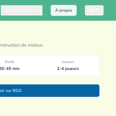
Jeux de société
À propos
FR
struction de moteur.
Durée
Joueurs
30-45 min
2-4 joueurs
oir sur BGG