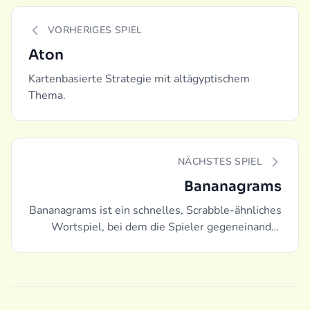
VORHERIGES SPIEL
Aton
Kartenbasierte Strategie mit altägyptischem
Thema.
NÄCHSTES SPIEL
Bananagrams
Bananagrams ist ein schnelles, Scrabble-ähnliches
Wortspiel, bei dem die Spieler gegeneinander
antreten, um aus ihren Buchstabenplättchen ein
Wortgitter zu bilden – ohne Spielbrett und ohne
Zugfolge.