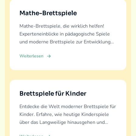
Mathe-Brettspiele
Mathe-Brettspiele, die wirklich helfen!
Experteneinblicke in pädagogische Spiele
und moderne Brettspiele zur Entwicklung
mathematischer Fähigkeiten für alle
Weiterlesen
Altersgruppen.
Brettspiele für Kinder
Entdecke die Welt moderner Brettspiele für
Kinder. Erfahre, wie heutige Kinderspiele
über das Langweilige hinausgehen und
echte Bildung, Spaß und Familienbindung