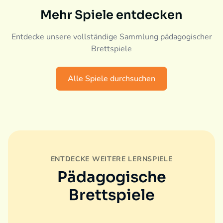
Mehr Spiele entdecken
Entdecke unsere vollständige Sammlung pädagogischer
Brettspiele
Alle Spiele durchsuchen
ENTDECKE WEITERE LERNSPIELE
Pädagogische
Brettspiele