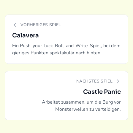
VORHERIGES SPIEL
Calavera
Ein Push-your-luck-Roll-and-Write-Spiel, bei dem
gieriges Punkten spektakulär nach hinten
losgehen kann.
NÄCHSTES SPIEL
Castle Panic
Arbeitet zusammen, um die Burg vor
Monsterwellen zu verteidigen.