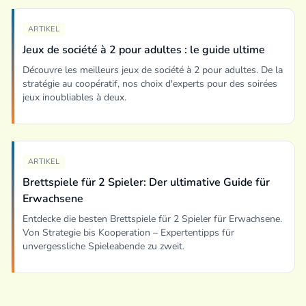
ARTIKEL
Jeux de société à 2 pour adultes : le guide ultime
Découvre les meilleurs jeux de société à 2 pour adultes. De la
stratégie au coopératif, nos choix d'experts pour des soirées
jeux inoubliables à deux.
ARTIKEL
Brettspiele für 2 Spieler: Der ultimative Guide für
Erwachsene
Entdecke die besten Brettspiele für 2 Spieler für Erwachsene.
Von Strategie bis Kooperation – Expertentipps für
unvergessliche Spieleabende zu zweit.