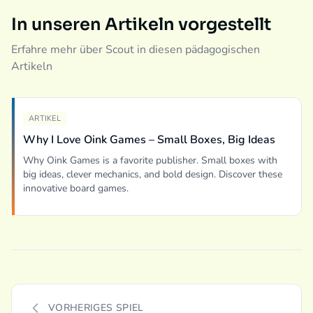
In unseren Artikeln vorgestellt
Erfahre mehr über Scout in diesen pädagogischen
Artikeln
ARTIKEL
Why I Love Oink Games – Small Boxes, Big Ideas
Why Oink Games is a favorite publisher. Small boxes with
big ideas, clever mechanics, and bold design. Discover these
innovative board games.
VORHERIGES SPIEL