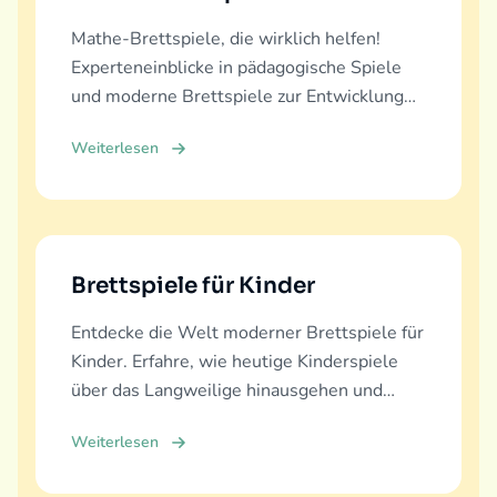
Mathe-Brettspiele, die wirklich helfen!
Experteneinblicke in pädagogische Spiele
und moderne Brettspiele zur Entwicklung
mathematischer Fähigkeiten für alle
Weiterlesen
Altersgruppen.
Brettspiele für Kinder
Entdecke die Welt moderner Brettspiele für
Kinder. Erfahre, wie heutige Kinderspiele
über das Langweilige hinausgehen und
echte Bildung, Spaß und Familienbindung
Weiterlesen
bieten.