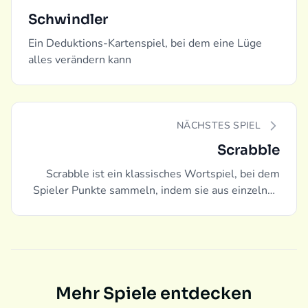
Schwindler
Ein Deduktions-Kartenspiel, bei dem eine Lüge
alles verändern kann
NÄCHSTES SPIEL
Scrabble
Scrabble ist ein klassisches Wortspiel, bei dem
Spieler Punkte sammeln, indem sie aus einzelnen
Buchstabenplättchen Wörter auf einem 15x15-
Raster bilden.
Mehr Spiele entdecken