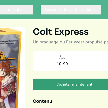
Lecture + Jeux
Jeux de société + Éducation
Colt Express
Un braquage du Far West propulsé par
Âge
10-99
Acheter maintenant
Contenu