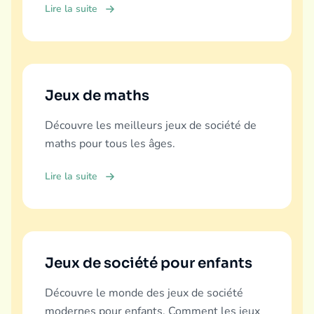
Lire la suite
Jeux de maths
Découvre les meilleurs jeux de société de
maths pour tous les âges.
Lire la suite
Jeux de société pour enfants
Découvre le monde des jeux de société
modernes pour enfants. Comment les jeux