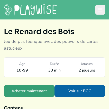
Le Renard des Bois
Jeu de plis féerique avec des pouvoirs de cartes
astucieux.
Âge
Durée
Joueurs
10-99
30 min
2 joueurs
Acheter maintenant
Voir sur BGG
Contenu