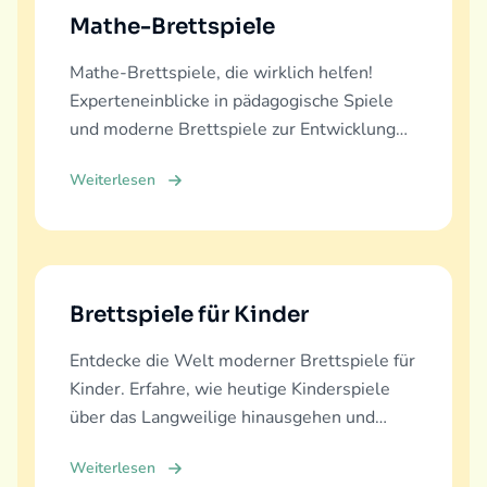
Mathe-Brettspiele
Mathe-Brettspiele, die wirklich helfen!
Experteneinblicke in pädagogische Spiele
und moderne Brettspiele zur Entwicklung
mathematischer Fähigkeiten für alle
Weiterlesen
Altersgruppen.
Brettspiele für Kinder
Entdecke die Welt moderner Brettspiele für
Kinder. Erfahre, wie heutige Kinderspiele
über das Langweilige hinausgehen und
echte Bildung, Spaß und Familienbindung
Weiterlesen
bieten.