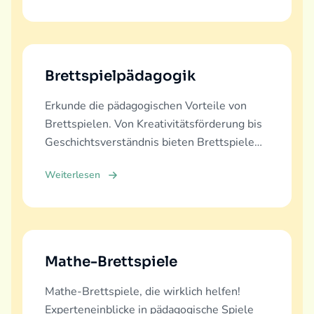
Brettspielpädagogik
Erkunde die pädagogischen Vorteile von
Brettspielen. Von Kreativitätsförderung bis
Geschichtsverständnis bieten Brettspiele
vielfältige Lernerfahrungen.
Weiterlesen
Mathe-Brettspiele
Mathe-Brettspiele, die wirklich helfen!
Experteneinblicke in pädagogische Spiele