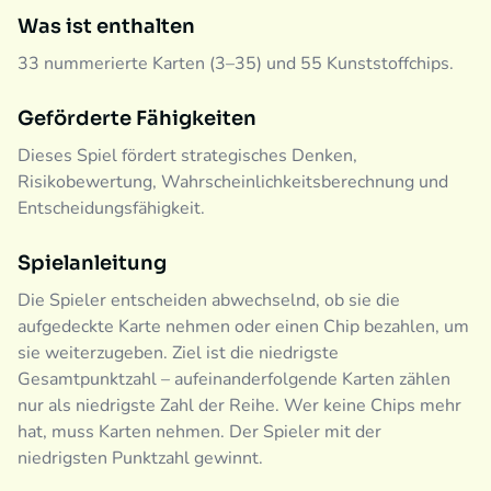
Was ist enthalten
33 nummerierte Karten (3–35) und 55 Kunststoffchips.
Geförderte Fähigkeiten
Dieses Spiel fördert strategisches Denken,
Risikobewertung, Wahrscheinlichkeitsberechnung und
Entscheidungsfähigkeit.
Spielanleitung
Die Spieler entscheiden abwechselnd, ob sie die
aufgedeckte Karte nehmen oder einen Chip bezahlen, um
sie weiterzugeben. Ziel ist die niedrigste
Gesamtpunktzahl – aufeinanderfolgende Karten zählen
nur als niedrigste Zahl der Reihe. Wer keine Chips mehr
hat, muss Karten nehmen. Der Spieler mit der
niedrigsten Punktzahl gewinnt.